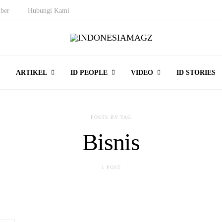
ber
Hubungi Kami
ARTIKEL
ID PEOPLE
VIDEO
ID STORIES
POSTS BY TAG
Bisnis
1 POST