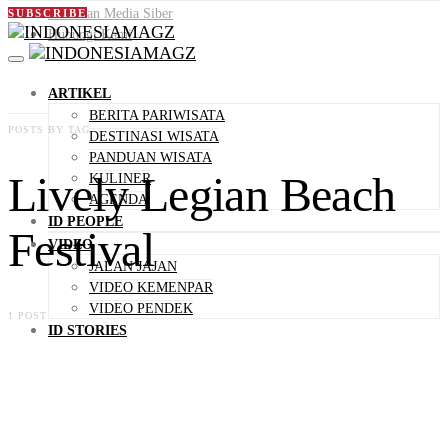
Pedoman Media Siber
SUBSCRIBE
Hubungi Kami
ARTIKEL
BERITA PARIWISATA
POSTS BY TAG
DESTINASI WISATA
PANDUAN WISATA
Lively Legian Beach
KULINER
AGENDA
ID PEOPLE
Festival
VIDEO
JALAN JAJAN
VIDEO KEMENPAR
VIDEO PENDEK
1 POST
ID STORIES