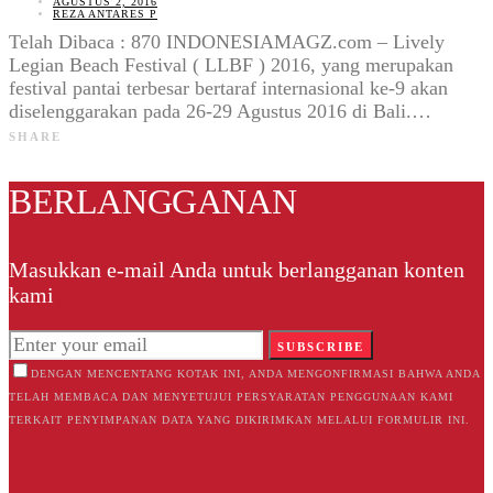
AGUSTUS 2, 2016
REZA ANTARES P
Telah Dibaca : 870 INDONESIAMAGZ.com – Lively
Legian Beach Festival ( LLBF ) 2016, yang merupakan
festival pantai terbesar bertaraf internasional ke-9 akan
diselenggarakan pada 26-29 Agustus 2016 di Bali.…
SHARE
BERLANGGANAN
Masukkan e-mail Anda untuk berlangganan konten
kami
SUBSCRIBE
DENGAN MENCENTANG KOTAK INI, ANDA MENGONFIRMASI BAHWA ANDA
TELAH MEMBACA DAN MENYETUJUI PERSYARATAN PENGGUNAAN KAMI
TERKAIT PENYIMPANAN DATA YANG DIKIRIMKAN MELALUI FORMULIR INI.