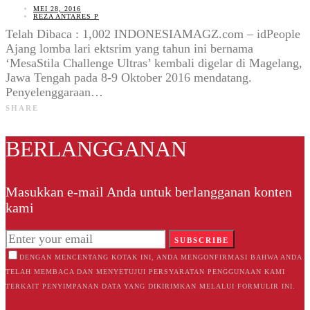
MEI 28, 2016
REZA ANTARES P
Telah Dibaca : 1,002 INDONESIAMAGZ.com – idPeople
Ajang lomba lari ektsrim yang tahun ini bernama
‘MesaStila Challenge Ultras’ kembali digelar di Magelang,
Jawa Tengah pada 8-9 Oktober 2016 mendatang.
Penyelenggaraan…
SHARE
BERLANGGANAN
Masukkan e-mail Anda untuk berlangganan konten
kami
SUBSCRIBE
DENGAN MENCENTANG KOTAK INI, ANDA MENGONFIRMASI BAHWA ANDA
TELAH MEMBACA DAN MENYETUJUI PERSYARATAN PENGGUNAAN KAMI
TERKAIT PENYIMPANAN DATA YANG DIKIRIMKAN MELALUI FORMULIR INI.