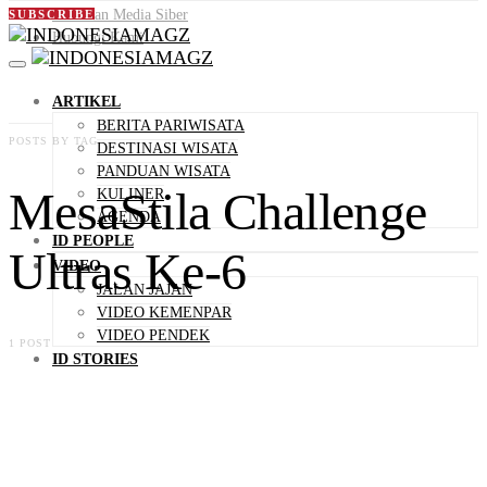
Pedoman Media Siber
SUBSCRIBE
Hubungi Kami
ARTIKEL
BERITA PARIWISATA
POSTS BY TAG
DESTINASI WISATA
PANDUAN WISATA
MesaStila Challenge
KULINER
AGENDA
ID PEOPLE
Ultras Ke-6
VIDEO
JALAN JAJAN
VIDEO KEMENPAR
VIDEO PENDEK
1 POST
ID STORIES