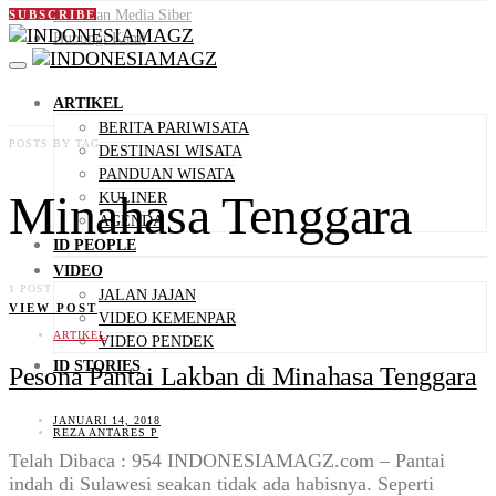
Pedoman Media Siber
SUBSCRIBE
Hubungi Kami
ARTIKEL
BERITA PARIWISATA
POSTS BY TAG
DESTINASI WISATA
PANDUAN WISATA
Minahasa Tenggara
KULINER
AGENDA
ID PEOPLE
VIDEO
1 POST
JALAN JAJAN
VIEW POST
VIDEO KEMENPAR
ARTIKEL
VIDEO PENDEK
ID STORIES
Pesona Pantai Lakban di Minahasa Tenggara
JANUARI 14, 2018
REZA ANTARES P
Telah Dibaca : 954 INDONESIAMAGZ.com – Pantai
indah di Sulawesi seakan tidak ada habisnya. Seperti