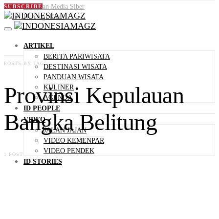
Pedoman Media Siber
SUBSCRIBE
Hubungi Kami
ARTIKEL
BERITA PARIWISATA
POSTS BY TAG
DESTINASI WISATA
PANDUAN WISATA
Provinsi Kepulauan
KULINER
AGENDA
ID PEOPLE
Bangka Belitung
VIDEO
JALAN JAJAN
VIDEO KEMENPAR
VIDEO PENDEK
1 POST
ID STORIES