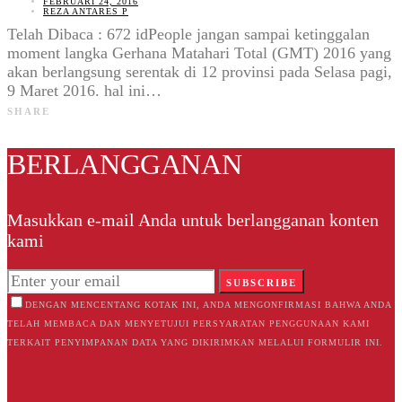
FEBRUARI 24, 2016
REZA ANTARES P
Telah Dibaca : 672 idPeople jangan sampai ketinggalan
moment langka Gerhana Matahari Total (GMT) 2016 yang
akan berlangsung serentak di 12 provinsi pada Selasa pagi,
9 Maret 2016. hal ini…
SHARE
BERLANGGANAN
Masukkan e-mail Anda untuk berlangganan konten
kami
SUBSCRIBE
DENGAN MENCENTANG KOTAK INI, ANDA MENGONFIRMASI BAHWA ANDA
TELAH MEMBACA DAN MENYETUJUI PERSYARATAN PENGGUNAAN KAMI
TERKAIT PENYIMPANAN DATA YANG DIKIRIMKAN MELALUI FORMULIR INI.