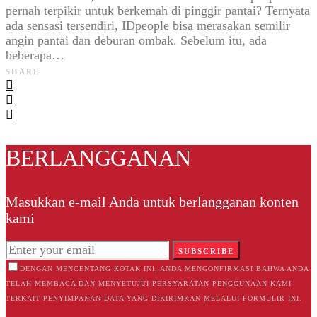
pernah terpikir untuk berkemah di pinggir pantai? Ternyata
ada sensasi tersendiri, IDpeople bisa merasakan semilir
angin pantai dan deburan ombak. Sebelum itu, ada
beberapa…
SHARE
BERLANGGANAN
Masukkan e-mail Anda untuk berlangganan konten
kami
SUBSCRIBE
DENGAN MENCENTANG KOTAK INI, ANDA MENGONFIRMASI BAHWA ANDA
TELAH MEMBACA DAN MENYETUJUI PERSYARATAN PENGGUNAAN KAMI
TERKAIT PENYIMPANAN DATA YANG DIKIRIMKAN MELALUI FORMULIR INI.