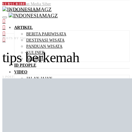
Pedoman Media Siber
SUBSCRIBE
Hubungi Kami
ARTIKEL
BERITA PARIWISATA
POSTS BY TAG
DESTINASI WISATA
PANDUAN WISATA
tips berkemah
KULINER
AGENDA
ID PEOPLE
VIDEO
1 POST
JALAN JAJAN
VIDEO KEMENPAR
VIDEO PENDEK
ID STORIES