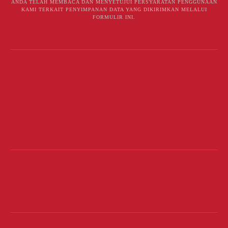
ANDA TELAH MEMBACA DAN MENYETUJUI PERSYARATAN PENGGUNAAN
KAMI TERKAIT PENYIMPANAN DATA YANG DIKIRIMKAN MELALUI
FORMULIR INI.