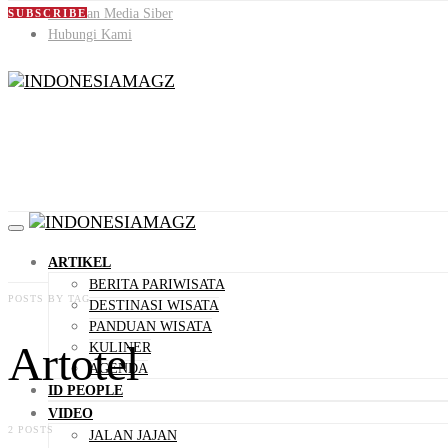
Pedoman Media Siber
SUBSCRIBE
Hubungi Kami
ARTIKEL
BERITA PARIWISATA
POSTS BY TAG
DESTINASI WISATA
PANDUAN WISATA
Artotel
KULINER
AGENDA
ID PEOPLE
VIDEO
2 POSTS
JALAN JAJAN