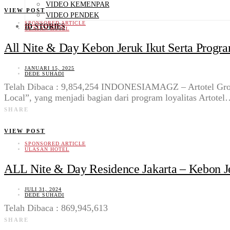
VIDEO KEMENPAR
VIEW POST
VIDEO PENDEK
SPONSORED ARTICLE
ID STORIES
ULASAN HOTEL
All Nite & Day Kebon Jeruk Ikut Serta Progra
JANUARI 15, 2025
DEDE SUHADI
Telah Dibaca : 9,854,254 INDONESIAMAGZ – Artotel Group,
Local”, yang menjadi bagian dari program loyalitas Artote
SHARE
VIEW POST
SPONSORED ARTICLE
ULASAN HOTEL
ALL Nite & Day Residence Jakarta – Kebon J
JULI 31, 2024
DEDE SUHADI
Telah Dibaca : 869,945,613
SHARE