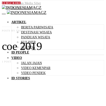
Pedoman Media Siber
SUBSCRIBE
Hubungi Kami
ARTIKEL
BERITA PARIWISATA
POSTS BY TAG
DESTINASI WISATA
PANDUAN WISATA
coe 2019
KULINER
AGENDA
ID PEOPLE
VIDEO
1 POST
JALAN JAJAN
VIDEO KEMENPAR
VIDEO PENDEK
ID STORIES