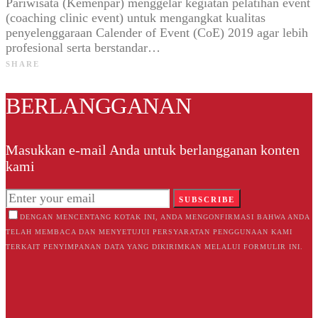
Pariwisata (Kemenpar) menggelar kegiatan pelatihan event
(coaching clinic event) untuk mengangkat kualitas
penyelenggaraan Calender of Event (CoE) 2019 agar lebih
profesional serta berstandar…
SHARE
BERLANGGANAN
Masukkan e-mail Anda untuk berlangganan konten
kami
SUBSCRIBE
DENGAN MENCENTANG KOTAK INI, ANDA MENGONFIRMASI BAHWA ANDA
TELAH MEMBACA DAN MENYETUJUI PERSYARATAN PENGGUNAAN KAMI
TERKAIT PENYIMPANAN DATA YANG DIKIRIMKAN MELALUI FORMULIR INI.