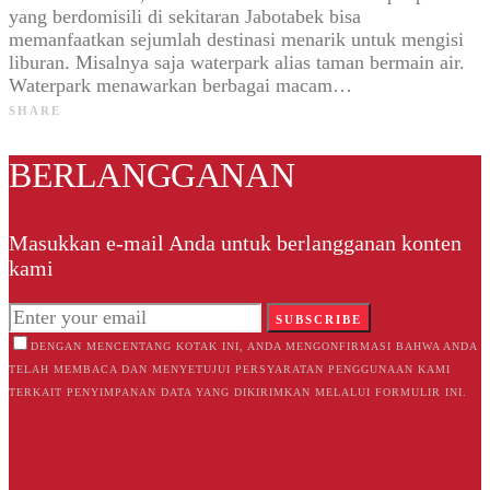
yang berdomisili di sekitaran Jabotabek bisa
memanfaatkan sejumlah destinasi menarik untuk mengisi
liburan. Misalnya saja waterpark alias taman bermain air.
Waterpark menawarkan berbagai macam…
SHARE
BERLANGGANAN
Masukkan e-mail Anda untuk berlangganan konten
kami
SUBSCRIBE
DENGAN MENCENTANG KOTAK INI, ANDA MENGONFIRMASI BAHWA ANDA
TELAH MEMBACA DAN MENYETUJUI PERSYARATAN PENGGUNAAN KAMI
TERKAIT PENYIMPANAN DATA YANG DIKIRIMKAN MELALUI FORMULIR INI.