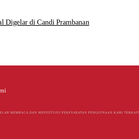
al Digelar di Candi Prambanan
ami
ELAH MEMBACA DAN MENYETUJUI PERSYARATAN PENGGUNAAN KAMI TERKAIT 