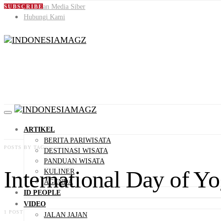
Pedoman Media Siber
SUBSCRIBE
Hubungi Kami
ARTIKEL
BERITA PARIWISATA
POSTS BY TAG
DESTINASI WISATA
PANDUAN WISATA
International Day of Y
KULINER
AGENDA
ID PEOPLE
VIDEO
1 POST
JALAN JAJAN