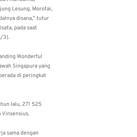
jung Lesung, Morotai,
lnya disana,” tutur
sata, pada saat
/3).
randing Wonderful
 bawah Singapura yang
berada di peringkat
hun lalu, 271 525
h Vinsensius.
erja sama dengan