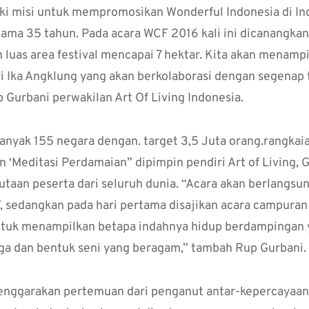
i misi untuk mempromosikan Wonderful Indonesia di Indi
ama 35 tahun. Pada acara WCF 2016 kali ini dicanangka
 luas area festival mencapai 7 hektar. Kita akan menamp
i Ika Angklung yang akan berkolaborasi dengan segenap t
p Gurbani perwakilan Art Of Living Indonesia.
banyak 155 negara dengan. target 3,5 Juta orang.rangkai
 ‘Meditasi Perdamaian” dipimpin pendiri Art of Living, G
jutaan peserta dari seluruh dunia. “Acara akan berlangsun
sedangkan pada hari pertama disajikan acara campuran 
ntuk menampilkan betapa indahnya hidup berdampingan
yoga dan bentuk seni yang beragam,” tambah Rup Gurbani.
elenggarakan pertemuan dari penganut antar-kepercayaa