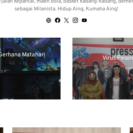
an-jalan kepantai, maen bola, basket kadang-kadang, de
sebagai Milanista. Hidup Aing, Kumaha Aing!
L
A
Gerhana Matahari
Virus Peson
MARE
ES P