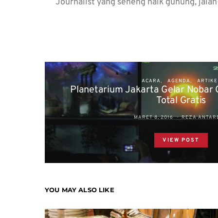
Journalist yang seneng naik gunung, jal
ACARA
AGENDA
ARTIKE
Planetarium Jakarta Gelar Nobar 
Total Gratis
MARET 8, 2016
REZA ANTAR
VIEW POST
YOU MAY ALSO LIKE