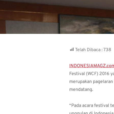
Telah Dibaca :
738
INDONESIAMAGZ.co
Festival (WCF) 2016 ya
merupakan pagelaran b
mendatang.
“Pada acara festival
unggulan di Indonesia