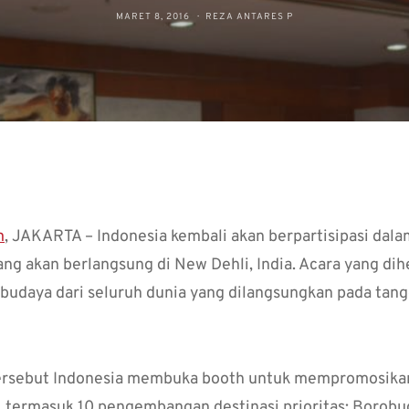
MARET 8, 2016
REZA ANTARES P
m
, JAKARTA – Indonesia kembali akan berpartisipasi dal
ng akan berlangsung di New Dehli, India. Acara yang dihe
udaya dari seluruh dunia yang dilangsungkan pada tang
 tersebut Indonesia membuka booth untuk mempromosika
, termasuk 10 pengembangan destinasi prioritas; Borobud