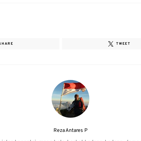
SHARE
TWEET
Reza Antares P