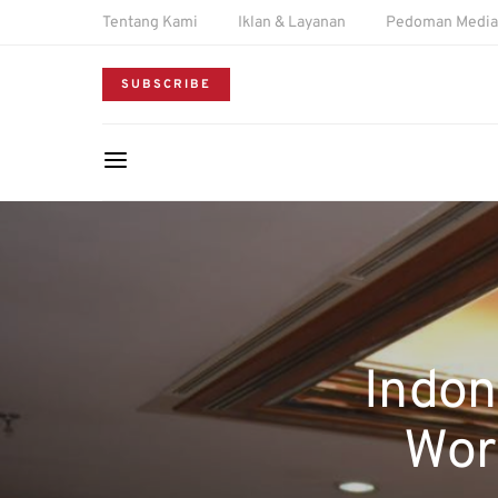
Tentang Kami
Iklan & Layanan
Pedoman Media 
SUBSCRIBE
Indon
Worl