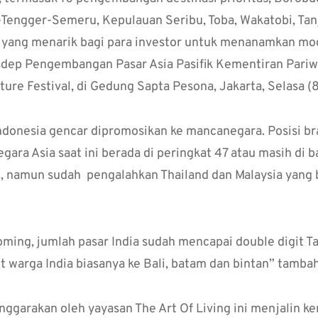
Tengger-Semeru, Kepulauan Seribu, Toba, Wakatobi, Tan
 yang menarik bagi para investor untuk menanamkan moda
dep Pengembangan Pasar Asia Pasifik Kementiran Pariwi
ure Festival, di Gedung Sapta Pesona, Jakarta, Selasa (8
ndonesia gencar dipromosikan ke mancanegara. Posisi b
egara Asia saat ini berada di peringkat 47 atau masih di
1, namun sudah pengalahkan Thailand dan Malaysia yang 
oming, jumlah pasar India sudah mencapai double digit Ta
rit warga India biasanya ke Bali, batam dan bintan” tamba
nggarakan oleh yayasan The Art Of Living ini menjalin k