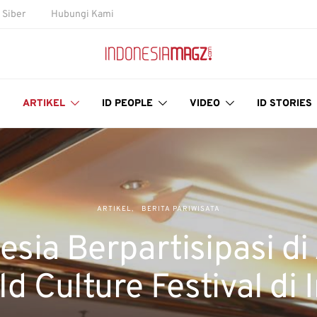
Siber
Hubungi Kami
ARTIKEL
ID PEOPLE
VIDEO
ID STORIES
ARTIKEL
BERITA PARIWISATA
esia Berpartisipasi di
d Culture Festival di 