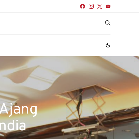
 Ajang
India