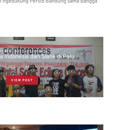
men ngedukung Persib Bandung sama bangga
RTIKEL
BERITA PARIWISATA
a Indonesia dari Slank di Palu
T 8, 2016
ACHMAD MUHAIMIN
VIEW POST