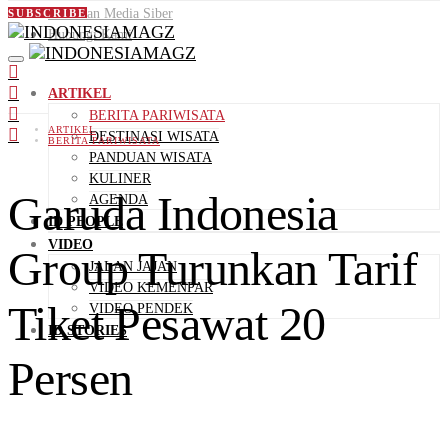
Pedoman Media Siber
SUBSCRIBE
Hubungi Kami
ARTIKEL
BERITA PARIWISATA
ARTIKEL
DESTINASI WISATA
BERITA PARIWISATA
PANDUAN WISATA
KULINER
Garuda Indonesia
AGENDA
ID PEOPLE
VIDEO
Group Turunkan Tarif
JALAN JAJAN
VIDEO KEMENPAR
Tiket Pesawat 20
VIDEO PENDEK
ID STORIES
Persen