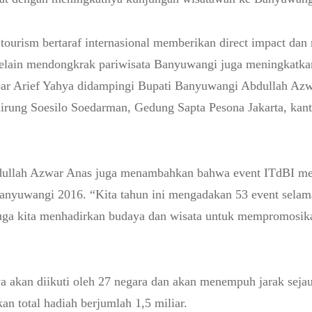
tourism bertaraf internasional memberikan direct impact dan
 selain mendongkrak pariwisata Banyuwangi juga meningkatka
par Arief Yahya didampingi Bupati Banyuwangi Abdullah Az
airung Soesilo Soedarman, Gedung Sapta Pesona Jakarta, kan
ullah Azwar Anas juga menambahkan bahwa event ITdBI mer
Banyuwangi 2016. “Kita tahun ini mengadakan 53 event selama
 juga kita menhadirkan budaya dan wisata untuk mempromosi
a akan diikuti oleh 27 negara dan akan menempuh jarak sejau
an total hadiah berjumlah 1,5 miliar.