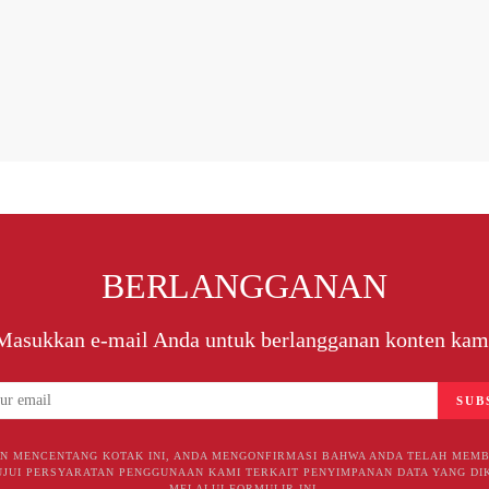
BERLANGGANAN
Masukkan e-mail Anda untuk berlangganan konten kam
SUB
N MENCENTANG KOTAK INI, ANDA MENGONFIRMASI BAHWA ANDA TELAH MEM
JUI PERSYARATAN PENGGUNAAN KAMI TERKAIT PENYIMPANAN DATA YANG DI
MELALUI FORMULIR INI.