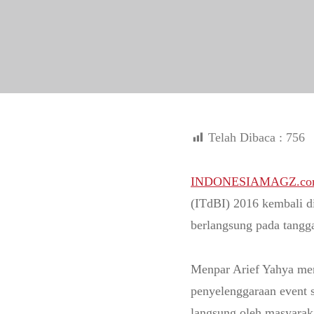
Telah Dibaca :
756
INDONESIAMAGZ.co
(ITdBI) 2016 kembali di
berlangsung pada tangg
Menpar Arief Yahya me
penyelenggaraan event 
langsung oleh masyara