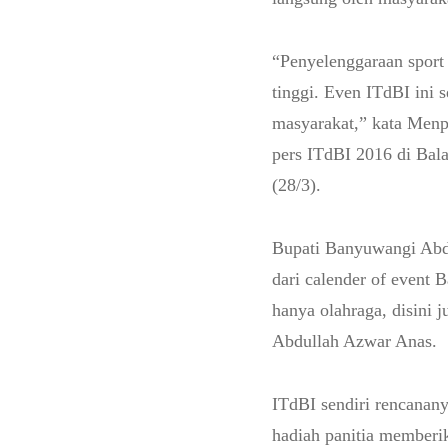
“Penyelenggaraan sport 
tinggi. Even ITdBI ini
masyarakat,” kata Men
pers ITdBI 2016 di Bal
(28/3).
Bupati Banyuwangi Abd
dari calender of event 
hanya olahraga, disini
Abdullah Azwar Anas.
ITdBI sendiri rencanany
hadiah panitia memberik