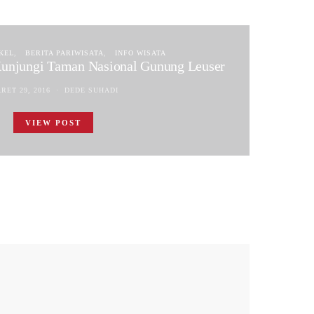
KEL
BERITA PARIWISATA
INFO WISATA
Kunjungi Taman Nasional Gunung Leuser
RET 29, 2016
DEDE SUHADI
VIEW POST