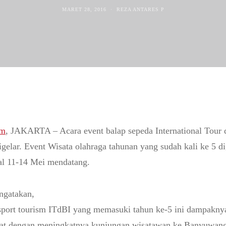
MARET 28, 2016
REZA ANTARES P
m
, JAKARTA – Acara event balap sepeda International Tour
gelar. Event Wisata olahraga tahunan yang sudah kali ke 5 di
al 11-14 Mei mendatang.
ngatakan,
sport tourism ITdBI yang memasuki tahun ke-5 ini dampaknya
kat dengan meningkatnya kunjungan wisatawan ke Banyuwang