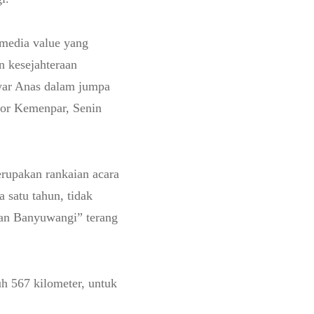
 media value yang
n kesejahteraan
war Anas dalam jumpa
tor Kemenpar, Senin
upakan rankaian acara
 satu tahun, tidak
kan Banyuwangi” terang
h 567 kilometer, untuk