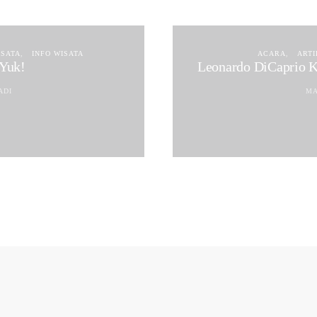
ISATA
INFO WISATA
ACARA
ARTI
 Yuk!
Leonardo DiCaprio 
ADI
MA