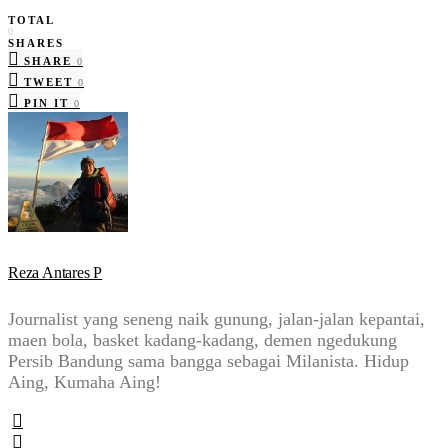
TOTAL
0
SHARES
SHARE
0
TWEET
0
PIN IT
0
Reza Antares P
Journalist yang seneng naik gunung, jalan-jalan kepantai,
maen bola, basket kadang-kadang, demen ngedukung
Persib Bandung sama bangga sebagai Milanista. Hidup
Aing, Kumaha Aing!