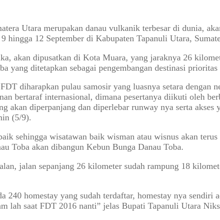
tera Utara merupakan danau vulkanik terbesar di dunia, ak
 9 hingga 12 September di Kabupaten Tapanuli Utara, Sumate
rika, akan dipusatkan di Kota Muara, yang jaraknya 26 kilom
 yang ditetapkan sebagai pengembangan destinasi prioritas d
DT diharapkan pulau samosir yang luasnya setara dengan ne
bertaraf internasional, dimana pesertanya diikuti oleh berb
ang akan diperpanjang dan diperlebar runway nya serta akses y
in (5/9).
baik sehingga wisatawan baik wisman atau wisnus akan terus
anau Toba akan dibangun Kebun Bunga Danau Toba.
jalan, jalan sepanjang 26 kilometer sudah rampung 18 kilomet
a 240 homestay yang sudah terdaftar, homestay nya sendiri 
lam lah saat FDT 2016 nanti” jelas Bupati Tapanuli Utara N