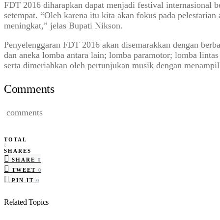
FDT 2016 diharapkan dapat menjadi festival internasional b
setempat. “Oleh karena itu kita akan fokus pada pelestaria
meningkat,” jelas Bupati Nikson.
Penyelenggaran FDT 2016 akan disemarakkan dengan berbagai 
dan aneka lomba antara lain; lomba paramotor; lomba lintas
serta dimeriahkan oleh pertunjukan musik dengan menampilk
Comments
comments
TOTAL
0
SHARES
SHARE
0
TWEET
0
PIN IT
0
Related Topics