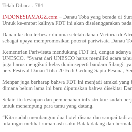
Telah Dibaca :
784
INDONESIAMAGZ.com
– Danau Toba yang berada di Suma
Untuk ke-empat kalinya FDT ini akan diselenggarakan pada
Danau ke-dua terbesar didunia setelah danau Victoria di Af
sebagai upaya mempromosikan potensi pariwisata Danau Toba
Kementrian Pariwisata mendukung FDT ini, dengan adanya F
UNESCO. “Syarat dari UNESCO harus memiliki acara tahunan 
juga harus mengikuti kelas dunia seperti bandara Silangit y
pers Festival Danau Toba 2016 di Gedung Sapta Pesona, Sen
Menpar juga berharap bahwa FDT ini menjadi atraksi yang 
dimana belum lama ini baru diputuskan bahwa disekitar D
Selain itu kesiapan dan pembenahan infrastruktur sudah ber
untuk menampung para tamu yang datang.
“Kita sudah membangun dua hotel disana dan sampai tadi ad
bila ingin melihat rumah asli suku Batak datang dan berma