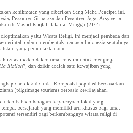
stakan kenikmatan yang diberikan Sang Maha Pencipta ini.
sia, Pesantren Sirnarasa dan Pesantren Jagat Arsy serta
n di Masjid Istiqlal, Jakarta, Minggu (21/2).
 dioptimalkan yaitu Wisata Religi, ini menjadi pembeda dan
 pemerintah dalam membentuk manusia Indonesia seutuhnya
as Islam yang penuh kedamaian.
h aktivitas ibadah dalam umat muslim untuk mengingat
Ha Illalloh
”, dan dzikir adalah satu kewajiban yang
engkap dan diakui dunia. Komposisi populasi berdasarkan
iarah (pilgrimage tourism) berbasis kewilayahan.
hucu dan bahkan beragam kepercayaan lokal yang
 tempat bersejarah yang memiliki arti khusus bagi umat
tensi tersendiri bagi berkembangnya wisata religi di