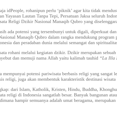
aja idPeople, rohanipun perlu ‘piknik’ agar kita tidak mendu
an Yayasan Lautan Tanpa Tepi, Persatuan Jaksa seluruh Indone
ta Religi Dzikir Nasional Manaqib Qubro yang diselenggaraka
ih ada potensi yang tersembunyi untuk digali, diperkuat dan
kir Nasional Manaqib Qubro dalam rangka mendukung program
esia dan peradaban dunia melalui semangat dan spiritualit
sata rohani melalui kegiatan dzikir. Dzikir merupakan sebua
yebut dan memuji nama Allah yaitu kalimah tauhid
“La Illa 
 mempunyai potensi pariwisata berbasis religi yang sangat l
religi, juga akan membentuk karakteristik destinasi wisata z
ngkap: dari Islam, Katholik, Kristen, Hindu, Buddha, Khong
ta religi di Indonesia sangatlah besar. Banyak bangunan atau
 dimana hampir semuanya adalah umat beragama, merupakan po