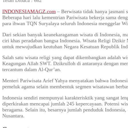
Telah Dibaca :
662
INDONESIAMAGZ.com
– Berwisata tidak hanya jasmani s
Beberapa hari lalu kementrian Pariwisata bekerja sama deng
para ihwan TQN Suryalaya seluruh Indonesia menggelar Wisa
Dari sekian banyak keanekaragaman wisata di Indonesia, mas
ciri khas peradaban bangsa Indonesia. Wisata Religi Dzi
untuk mewujudkan keutuhan Negara Kesatuan Republik Indon
Salah satu wisata religi yang dapat dikembangkan adalah wi
Keagungan Allah SWT. Dzikrulloh di antaranya dengan men
tercantum dalam Al-Qur’an.
Menteri Pariwisata Arief Yahya menyatakan bahwa Indonesia
pemeluk agama selain membentuk segmen wisatawan berbasis 
Indonesia sendiri mempunyai karakterisktik yang sangat le
diperkirakan mencapai jumlah 245 kepercayaan. Potensi wisa
beragama. Selain itu, besarnya jumlah penduduk Indonesia,
Nusantara.