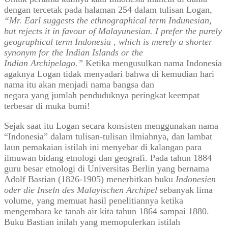
dengan tercetak pada halaman 254 dalam tulisan Logan,
“Mr. Earl suggests the ethnographical term Indunesian,
but rejects it in favour of Malayunesian. I prefer the purely
geographical term Indonesia , which is merely a shorter
synonym for the Indian Islands or the
Indian Archipelago.”
Ketika mengusulkan nama Indonesia
agaknya Logan tidak menyadari bahwa di kemudian hari
nama itu akan menjadi nama bangsa dan
negara yang jumlah penduduknya peringkat keempat
terbesar di muka bumi!
Sejak saat itu Logan secara konsisten menggunakan nama
“Indonesia” dalam tulisan-tulisan ilmiahnya, dan lambat
laun pemakaian istilah ini menyebar di kalangan para
ilmuwan bidang etnologi dan geografi. Pada tahun 1884
guru besar etnologi di Universitas Berlin yang bernama
Adolf Bastian (1826-1905) menerbitkan buku
Indonesien
oder die Inseln des Malayischen Archipel
sebanyak lima
volume, yang memuat hasil penelitiannya ketika
mengembara ke tanah air kita tahun 1864 sampai 1880.
Buku Bastian inilah yang memopulerkan istilah