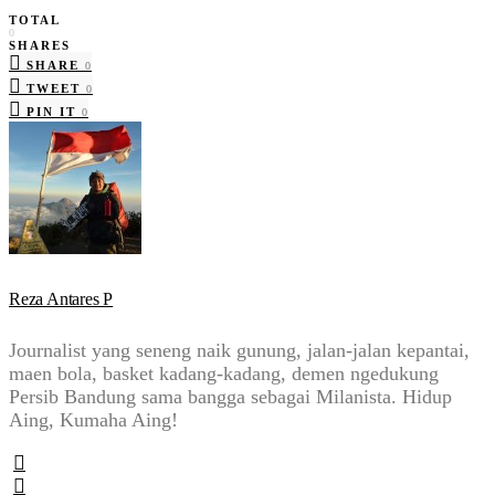
TOTAL
0
SHARES
SHARE
0
TWEET
0
PIN IT
0
Reza Antares P
Journalist yang seneng naik gunung, jalan-jalan kepantai,
maen bola, basket kadang-kadang, demen ngedukung
Persib Bandung sama bangga sebagai Milanista. Hidup
Aing, Kumaha Aing!