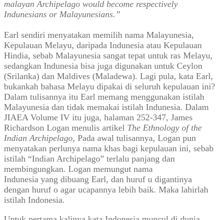
malayan Archipelago would become respectively
Indunesians or Malayunesians.”
Earl sendiri menyatakan memilih nama Malayunesia,
Kepulauan Melayu, daripada Indunesia atau Kepulauan
Hindia, sebab Malayunesia sangat tepat untuk ras Melayu,
sedangkan Indunesia bisa juga digunakan untuk Ceylon
(Srilanka) dan Maldives (Maladewa). Lagi pula, kata Earl,
bukankah bahasa Melayu dipakai di seluruh kepulauan ini?
Dalam tulisannya itu Earl memang menggunakan istilah
Malayunesia dan tidak memakai istilah Indunesia. Dalam
JIAEA Volume IV itu juga, halaman 252-347, James
Richardson Logan menulis artikel
The Ethnology of the
Indian Archipelago
, Pada awal tulisannya, Logan pun
menyatakan perlunya nama khas bagi kepulauan ini, sebab
istilah “Indian Archipelago” terlalu panjang dan
membingungkan. Logan memungut nama
Indunesia yang dibuang Earl, dan huruf u digantinya
dengan huruf o agar ucapannya lebih baik. Maka lahirlah
istilah Indonesia.
Untuk pertama kalinya kata Indonesia muncul di dunia