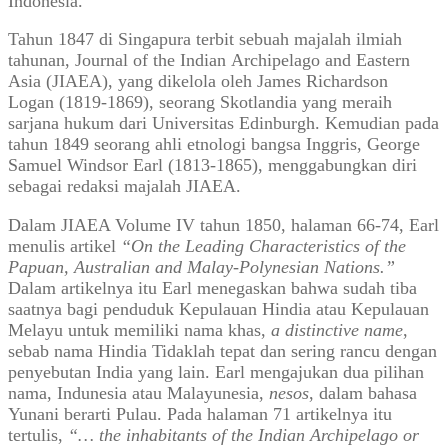
Indonesia.
Tahun 1847 di Singapura terbit sebuah majalah ilmiah
tahunan, Journal of the Indian Archipelago and Eastern
Asia (JIAEA), yang dikelola oleh James Richardson
Logan (1819-1869), seorang Skotlandia yang meraih
sarjana hukum dari Universitas Edinburgh. Kemudian pada
tahun 1849 seorang ahli etnologi bangsa Inggris, George
Samuel Windsor Earl (1813-1865), menggabungkan diri
sebagai redaksi majalah JIAEA.
Dalam JIAEA Volume IV tahun 1850, halaman 66-74, Earl
menulis artikel
“On the Leading Characteristics of the
Papuan, Australian and Malay-Polynesian Nations.”
Dalam artikelnya itu Earl menegaskan bahwa sudah tiba
saatnya bagi penduduk Kepulauan Hindia atau Kepulauan
Melayu untuk memiliki nama khas,
a distinctive name
,
sebab nama Hindia Tidaklah tepat dan sering rancu dengan
penyebutan India yang lain. Earl mengajukan dua pilihan
nama, Indunesia atau Malayunesia,
nesos
, dalam bahasa
Yunani berarti Pulau. Pada halaman 71 artikelnya itu
tertulis,
“… the inhabitants of the Indian Archipelago or