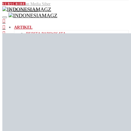
Pedoman Media Siber
SUBSCRIBE
Hubungi Kami
ARTIKEL
BERITA PARIWISATA
DESTINASI WISATA
PANDUAN WISATA
KULINER
AGENDA
ID PEOPLE
VIDEO
JALAN JAJAN
VIDEO KEMENPAR
VIDEO PENDEK
ID STORIES