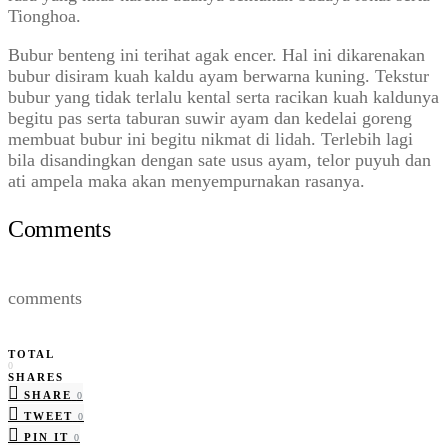
Tionghoa.
Bubur benteng ini terihat agak encer. Hal ini dikarenakan
bubur disiram kuah kaldu ayam berwarna kuning. Tekstur
bubur yang tidak terlalu kental serta racikan kuah kaldunya
begitu pas serta taburan suwir ayam dan kedelai goreng
membuat bubur ini begitu nikmat di lidah. Terlebih lagi
bila disandingkan dengan sate usus ayam, telor puyuh dan
ati ampela maka akan menyempurnakan rasanya.
Comments
comments
TOTAL
0
SHARES
SHARE
0
TWEET
0
PIN IT
0