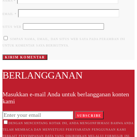
NAMA
*
EMAIL
*
SITUS WEB
SIMPAN NAMA, EMAIL, DAN SITUS WEB SAYA PADA PERAMBAN INI
UNTUK KOMENTAR SAYA BERIKUTNYA.
BERLANGGANAN
Masukkan e-mail Anda untuk berlangganan konten
kami
SUBSCRIBE
DENGAN MENCENTANG KOTAK INI, ANDA MENGONFIRMASI BAHWA ANDA
TELAH MEMBACA DAN MENYETUJUI PERSYARATAN PENGGUNAAN KAMI
TERKAIT PENYIMPANAN DATA YANG DIKIRIMKAN MELALUI FORMULIR INI.