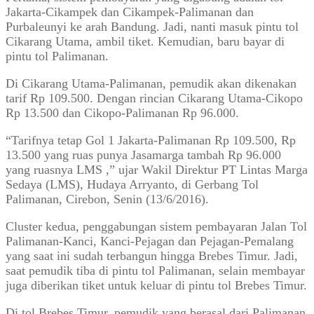
Jakarta-Cikampek dan Cikampek-Palimanan dan
Purbaleunyi ke arah Bandung. Jadi, nanti masuk pintu tol
Cikarang Utama, ambil tiket. Kemudian, baru bayar di
pintu tol Palimanan.
Di Cikarang Utama-Palimanan, pemudik akan dikenakan
tarif Rp 109.500. Dengan rincian Cikarang Utama-Cikopo
Rp 13.500 dan Cikopo-Palimanan Rp 96.000.
“Tarifnya tetap Gol 1 Jakarta-Palimanan Rp 109.500, Rp
13.500 yang ruas punya Jasamarga tambah Rp 96.000
yang ruasnya LMS ,” ujar Wakil Direktur PT Lintas Marga
Sedaya (LMS), Hudaya Arryanto, di Gerbang Tol
Palimanan, Cirebon, Senin (13/6/2016).
Cluster kedua, penggabungan sistem pembayaran Jalan Tol
Palimanan-Kanci, Kanci-Pejagan dan Pejagan-Pemalang
yang saat ini sudah terbangun hingga Brebes Timur. Jadi,
saat pemudik tiba di pintu tol Palimanan, selain membayar
juga diberikan tiket untuk keluar di pintu tol Brebes Timur.
Di tol Brebes Timur, pemudik yang berasal dari Palimanan