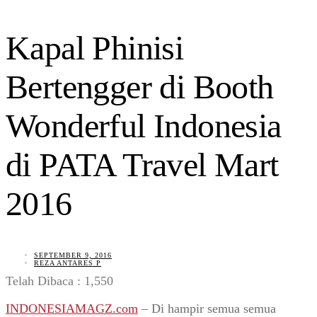
Kapal Phinisi
Bertengger di Booth
Wonderful Indonesia
di PATA Travel Mart
2016
SEPTEMBER 9, 2016
REZA ANTARES P
Telah Dibaca :
1,550
INDONESIAMAGZ.com
– Di hampir semua semua