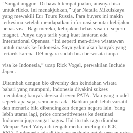
“Sangat anggun. Di bawah tempat jualan, atasnya bisa
untuk rileks. Ini menakjubkan,” ujar Natalia Mikulskaya
yang mewakili Eur Tours Russia. Para buyers ini makin
terkesima setelah mendapatkan informasi seputar kebijakan
bebas visa. Bagi mereka, kebijakan bebas visa itu seperti
magnet. Punya daya tarik yang kuat lantaran ada
International Openess. “Ini seperti men-drive wisatawan
untuk masuk ke Indonesia. Saya yakin akan banyak yang
tertarik karena 169 negara sudah bisa berwisata tanpa
visa ke Indonesia,” ucap Rick Vogel, perwakilan Include
Japan.
Ditambah dengan bio diversity dan keindahan wisata
bahari yang mumpuni, Indonesia diyakini sukses
mendulang banyak devisa di even PATA. Mau yang model
seperti apa saja, semuanya ada. Bahkan jauh lebih variatif
dan menarik bila dibandingkan dengan negara lain. Yang
lebih utama lagi, price competitiveness ke destinasi
Indonesia juga sangat bagus. Hal itu tak ragu diumbar
Menpar Arief Yahya di tengah media briefing di ICE,
BSD. “Indonesia ada di tiga besar dunia untuk urusan price