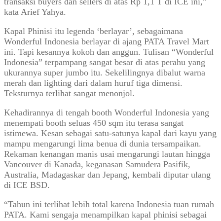
transaksi buyers dan sellers di atas Rp 1,1 T di ICE ini,”
kata Arief Yahya.
Kapal Phinisi itu legenda ‘berlayar’, sebagaimana
Wonderful Indonesia berlayar di ajang PATA Travel Mart
ini. Tapi kesannya kokoh dan anggun. Tulisan “Wonderful
Indonesia” terpampang sangat besar di atas perahu yang
ukurannya super jumbo itu. Sekelilingnya dibalut warna
merah dan lighting dari dalam huruf tiga dimensi.
Teksturnya terlihat sangat menonjol.
Kehadirannya di tengah booth Wonderful Indonesia yang
menempati booth seluas 450 sqm itu terasa sangat
istimewa. Kesan sebagai satu-satunya kapal dari kayu yang
mampu mengarungi lima benua di dunia tersampaikan.
Rekaman kenangan manis usai mengarungi lautan hingga
Vancouver di Kanada, keganasan Samudera Pasifik,
Australia, Madagaskar dan Jepang, kembali diputar ulang
di ICE BSD.
“Tahun ini terlihat lebih total karena Indonesia tuan rumah
PATA. Kami sengaja menampilkan kapal phinisi sebagai