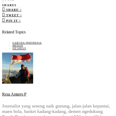
0
SHARES
SHARE
0
TWEET
0
PIN IT
0
Related Topics
GARUDA INDONESIA
MEDAN
SILANGIT
Reza Antares P
Journalist yang seneng naik gunung, jalan-jalan kepantai,
maen bola, basket kadang-kadang, demen ngedukung