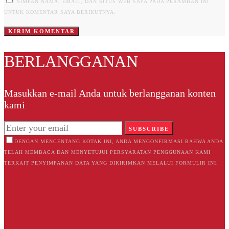
SIMPAN NAMA, EMAIL, DAN SITUS WEB SAYA PADA PERAMBAN INI
UNTUK KOMENTAR SAYA BERIKUTNYA.
BERLANGGANAN
Masukkan e-mail Anda untuk berlangganan konten
kami
SUBSCRIBE
DENGAN MENCENTANG KOTAK INI, ANDA MENGONFIRMASI BAHWA ANDA
TELAH MEMBACA DAN MENYETUJUI PERSYARATAN PENGGUNAAN KAMI
TERKAIT PENYIMPANAN DATA YANG DIKIRIMKAN MELALUI FORMULIR INI.