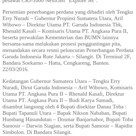
pesawat CRJ-1000 NextGen “Explore Jet”.
Persemian penerbangan perdana yang dihadiri oleh Tengku
Erry Nuradi – Gubernur Propinsi Sumatera Utara, Arif
Wibowo – Direktur Utama PT. Garuda Indonesia Tbk,
Rhenald Kasali – Komisaris Utama PT. Angkasa Pura II,
beserta perwakilan Kementerian dan BUMN lainnya
bersama-sama melakukan prosesi pengguntingan pita,
menandakan secara resmi peluncuran Penerbangan Perdana
Garuda Indonesia Rute Jakarta – Silangit. Di Terminal 2F,
Bandara Soekarno – Hatta, Cengkareng, Banten.
22/03/2016.
Kedatangan Gubernur Sumatera Utara – Tengku Erry
Nuradi, Dirut Garuda Indonesia – Arif Wibowo, Komisaris
Utama PT. Angkasa Pura II – Rhenald Kasali, Direktur
Utama PT. Angkasa Pura II – Budi Karya Samadi,
disambut langsung oleh 4 Bupati disekitar Danau Toba :
Bupati Tapanuli Utara – Bapak Nikson Nababan, Bupati
Humbang Hasundutan – Dosmar Banjarnahor, Bupati Toba
Samosir – Darwin Siagian, serta Bupati Samosir – Rapidin
Simbolon. Di Bandara Silangit.