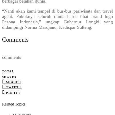
berbagai belahan dunia.
“Nanti akan kami tempel di bus-bus pariwisata dan travel
agent. Pokoknya seluruh dunia harus lihat brand logo
Pesona Indonesia,” ungkap Gubernur Longki yang
didampingi Norma Mardjanu, Kadispar Sulteng.
Comments
comments
TOTAL
0
SHARES
SHARE
0
TWEET
0
PIN IT
0
Related Topics
ARIEF YAHYA