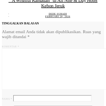
“A Wishful Ramadan” di All Nite & Day Hotel
Kebon Jeruk
DEDE SUHADI
FEBRUARI 26, 2026
TINGGALKAN BALASAN
Alamat email Anda tidak akan dipublikasikan.
Ruas yang
wajib ditandai
*
KOMENTAR
*
NAMA
*