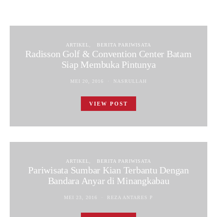
ARTIKEL
BERITA PARIWISATA
Radisson Golf & Convention Center Batam
Siap Membuka Pintunya
MEI 20, 2016
NASRULLAH
VIEW POST
ARTIKEL
BERITA PARIWISATA
Pariwisata Sumbar Kian Terbantu Dengan
Bandara Anyar di Minangkabau
MEI 23, 2016
REZA ANTARES P