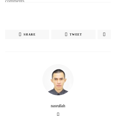
comments
SHARE
TWEET
nasrullah