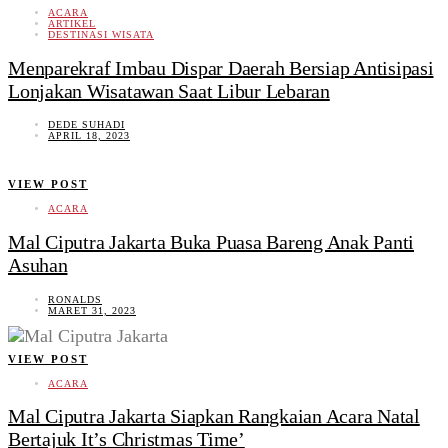
ACARA
ARTIKEL
DESTINASI WISATA
Menparekraf Imbau Dispar Daerah Bersiap Antisipasi
Lonjakan Wisatawan Saat Libur Lebaran
DEDE SUHADI
APRIL 18, 2023
VIEW POST
ACARA
Mal Ciputra Jakarta Buka Puasa Bareng Anak Panti
Asuhan
RONALDS
MARET 31, 2023
VIEW POST
ACARA
Mal Ciputra Jakarta Siapkan Rangkaian Acara Natal
Bertajuk It’s Christmas Time’