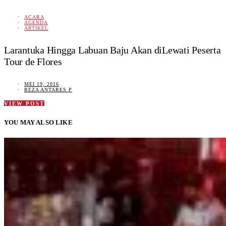
ACARA
AGENDA
ARTIKEL
Larantuka Hingga Labuan Baju Akan diLewati Peserta
Tour de Flores
MEI 19, 2016
REZA ANTARES P
VIEW POST
YOU MAY ALSO LIKE