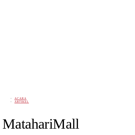
ACARA
ARTIKEL
MatahariMall