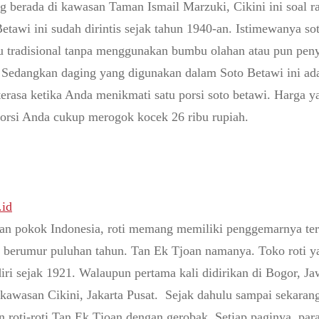
 berada di kawasan Taman Ismail Marzuki, Cikini ini soal ra
Betawi ini sudah dirintis sejak tahun 1940-an. Istimewanya sot
 tradisional tanpa menggunakan bumbu olahan atau pun pen
l. Sedangkan daging yang digunakan dalam Soto Betawi ini ada
 terasa ketika Anda menikmati satu porsi soto betawi. Harga 
porsi Anda cukup merogok kocek 26 ribu rupiah.
.id
 pokok Indonesia, roti memang memiliki penggemarnya terse
ah berumur puluhan tahun. Tan Ek Tjoan namanya. Toko roti y
diri sejak 1921. Walaupun pertama kali didirikan di Bogor, Ja
i kawasan Cikini, Jakarta Pusat. Sejak dahulu sampai sekaran
an roti-roti Tan Ek Tjoan dengan gerobak. Setiap paginya, par