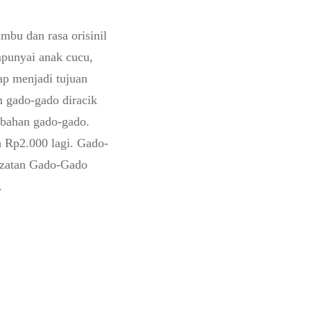
bu dan rasa orisinil
mpunyai anak cucu,
ap menjadi tujuan
n gado-gado diracik
mbahan gado-gado.
h Rp2.000 lagi. Gado-
ezatan Gado-Gado
.