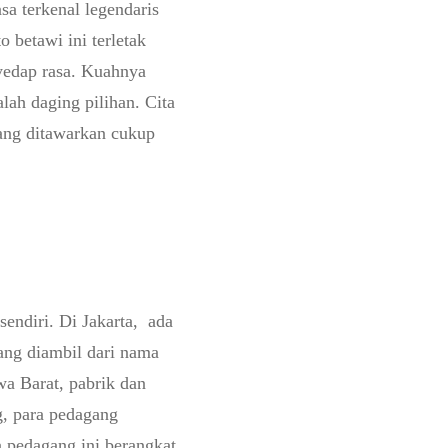
sa terkenal legendaris
o betawi ini terletak
yedap rasa. Kuahnya
lah daging pilihan. Cita
yang ditawarkan cukup
ndiri. Di Jakarta, ada
ang diambil dari nama
wa Barat, pabrik dan
g, para pedagang
a pedagang ini berangkat