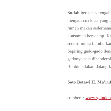
Sudah
berusia setengah
menjadi ciri khas yang 
rumah makan sederhana y
konsumen bersantap. Ko
sendiri mulai bumbu ka
Sepiring gado-gado deng
gadonya saja dibandero
Bonbin silakan datang l
Soto Betawi H. Ma’ru
sumber :
www.goindon