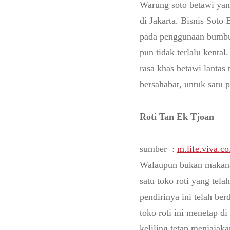
Warung soto betawi yang
di Jakarta. Bisnis Soto 
pada penggunaan bumbu
pun tidak terlalu kenta
rasa khas betawi lantas
bersahabat, untuk satu 
Roti Tan Ek Tjoan
sumber :
m.life.viva.co
Walaupun bukan makanan
satu toko roti yang tel
pendirinya ini telah ber
toko roti ini menetap d
keliling tetap menjajak