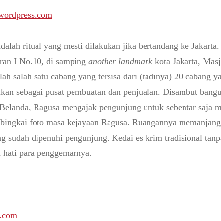
wordpress.com
alah ritual yang mesti dilakukan jika bertandang ke Jakart
teran I No.10, di samping
another landmark
kota Jakarta, Masji
lah salah satu cabang yang tersisa dari (tadinya) 20 cabang y
dikan sebagai pusat pembuatan dan penjualan. Disambut bangu
 Belanda, Ragusa mengajak pengunjung untuk sebentar saja me
-bingkai foto masa kejayaan Ragusa. Ruangannya memanjang 
g sudah dipenuhi pengunjung. Kedai es krim tradisional tanp
i hati para penggemarnya.
.com