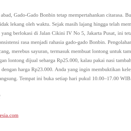
 abad, Gado-Gado Bonbin tetap mempertahankan citarasa. Bum
tidak lekang oleh waktu. Sejak masih lajang hingga telah me
ang berlokasi di Jalan Cikini IV No 5, Jakarta Pusat, ini tet
nsistensi rasa menjadi rahasia gado-gado Bonbin. Pengolaha
cang, merebus sayuran, termasuk membuat lontong untuk ta
an lontong dijual seharga Rp25.000, kalau pakai nasi tamba
l dengan harga Rp23.000. Anda yang ingin membuktikan kel
angsung. Tempat ini buka setiap hari pukul 10.00–17.00 WIB
f
esia.com