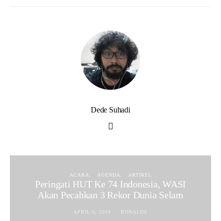
Dede Suhadi
ACARA
AGENDA
ARTIKEL
Peringati HUT Ke 74 Indonesia, WASI
Akan Pecahkan 3 Rekor Dunia Selam
APRIL 6, 2019
RONALDS