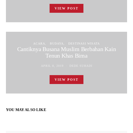
VIEW POST
ACARA
BUDAYA
DESTINASI WISATA
Cantiknya Busana Muslim Berbahan Kain
Tenun Khas Bima
APRIL 8, 2019
DEDE SUHADI
VIEW POST
YOU MAY ALSO LIKE