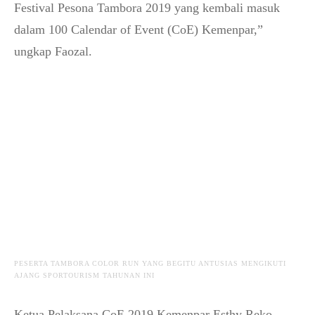
Festival Pesona Tambora 2019 yang kembali masuk
dalam 100 Calendar of Event (CoE) Kemenpar,”
ungkap Faozal.
PESERTA TAMBORA COLOR RUN YANG BEGITU ANTUSIAS MENGIKUTI
AJANG SPORTOURISM TAHUNAN INI
Ketua Pelaksana CoE 2019 Kemenpar Esthy Reko