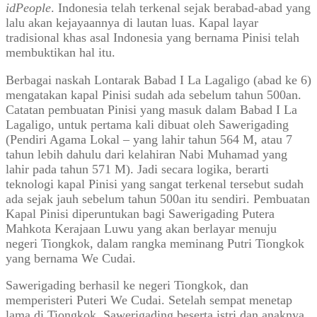
idPeople
. Indonesia telah terkenal sejak berabad-abad yang
lalu akan kejayaannya di lautan luas. Kapal layar
tradisional khas asal Indonesia yang bernama Pinisi telah
membuktikan hal itu.
Berbagai naskah Lontarak Babad I La Lagaligo (abad ke 6)
mengatakan kapal Pinisi sudah ada sebelum tahun 500an.
Catatan pembuatan Pinisi yang masuk dalam Babad I La
Lagaligo, untuk pertama kali dibuat oleh Sawerigading
(Pendiri Agama Lokal – yang lahir tahun 564 M, atau 7
tahun lebih dahulu dari kelahiran Nabi Muhamad yang
lahir pada tahun 571 M). Jadi secara logika, berarti
teknologi kapal Pinisi yang sangat terkenal tersebut sudah
ada sejak jauh sebelum tahun 500an itu sendiri. Pembuatan
Kapal Pinisi diperuntukan bagi Sawerigading Putera
Mahkota Kerajaan Luwu yang akan berlayar menuju
negeri Tiongkok, dalam rangka meminang Putri Tiongkok
yang bernama We Cudai.
Sawerigading berhasil ke negeri Tiongkok, dan
memperisteri Puteri We Cudai. Setelah sempat menetap
lama di Tiongkok, Sawerigading beserta istri dan anaknya