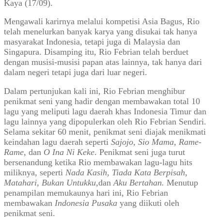
Kaya (17/09).
Mengawali karirnya melalui kompetisi Asia Bagus, Rio
telah menelurkan banyak karya yang disukai tak hanya
masyarakat Indonesia, tetapi juga di Malaysia dan
Singapura. Disamping itu, Rio Febrian telah berduet
dengan musisi-musisi papan atas lainnya, tak hanya dari
dalam negeri tetapi juga dari luar negeri.
Dalam pertunjukan kali ini, Rio Febrian menghibur
penikmat seni yang hadir dengan membawakan total 10
lagu yang meliputi lagu daerah khas Indonesia Timur dan
lagu lainnya yang dipopulerkan oleh Rio Febrian Sendiri.
Selama sekitar 60 menit, penikmat seni diajak menikmati
keindahan lagu daerah seperti
Sajojo, Sio Mama, Rame-
Rame,
dan
O Ina Ni Keke
. Penikmat seni juga turut
bersenandung ketika Rio membawakan lagu-lagu hits
miliknya, seperti
Nada Kasih, Tiada Kata Berpisah,
Matahari
,
Bukan Untukk
u,
dan
Aku Bertahan.
Menutup
penampilan memukaunya hari ini, Rio Febrian
membawakan
Indonesia Pusaka
yang diikuti oleh
penikmat seni.