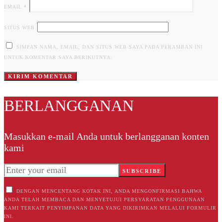
EMAIL
*
SITUS WEB
SIMPAN NAMA, EMAIL, DAN SITUS WEB SAYA PADA PERAMBAN INI
UNTUK KOMENTAR SAYA BERIKUTNYA.
BERLANGGANAN
Masukkan e-mail Anda untuk berlangganan konten
kami
SUBSCRIBE
DENGAN MENCENTANG KOTAK INI, ANDA MENGONFIRMASI BAHWA
ANDA TELAH MEMBACA DAN MENYETUJUI PERSYARATAN PENGGUNAAN
KAMI TERKAIT PENYIMPANAN DATA YANG DIKIRIMKAN MELALUI FORMULIR
INI.