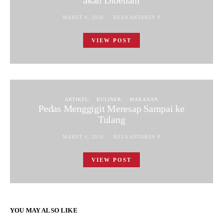
akan Dibenahi
MARET 4, 2016
REZA ANTARES P
VIEW POST
ARTIKEL
KULINER
MAKANAN
Pedas Menggigit Meresap Sampai ke
Tulang
MARET 4, 2016
REZA ANTARES P
VIEW POST
YOU MAY ALSO LIKE