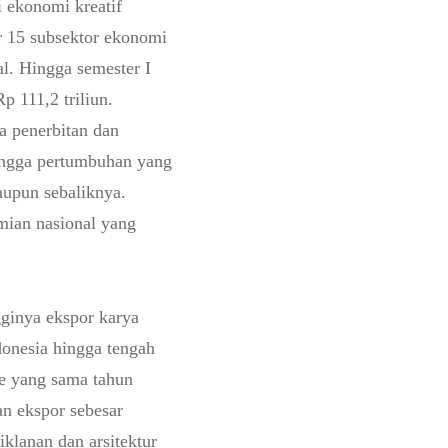
i ekonomi kreatif
r 15 subsektor ekonomi
al. Hingga semester I
p 111,2 triliun.
ta penerbitan dan
hingga pertumbuhan yang
aupun sebaliknya.
mian nasional yang
gginya ekspor karya
donesia hingga tengah
de yang sama tahun
an ekspor sebesar
klanan dan arsitektur