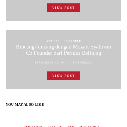
VIEW POST
ARTIKEL
ID PEOPLE
Bincang-bincang dengan Mozart Syahivan
Co Founder dari Perniks Belitung
SEPTEMBER 12, 2014
NASRULLAH
VIEW POST
YOU MAY ALSO LIKE
BERITA PARIWISATA
KULINER
ULASAN HOTEL