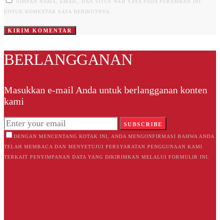
SIMPAN NAMA, EMAIL, DAN SITUS WEB SAYA PADA PERAMBAN INI
UNTUK KOMENTAR SAYA BERIKUTNYA.
BERLANGGANAN
Masukkan e-mail Anda untuk berlangganan konten
kami
SUBSCRIBE
DENGAN MENCENTANG KOTAK INI, ANDA MENGONFIRMASI BAHWA ANDA
TELAH MEMBACA DAN MENYETUJUI PERSYARATAN PENGGUNAAN KAMI
TERKAIT PENYIMPANAN DATA YANG DIKIRIMKAN MELALUI FORMULIR INI.