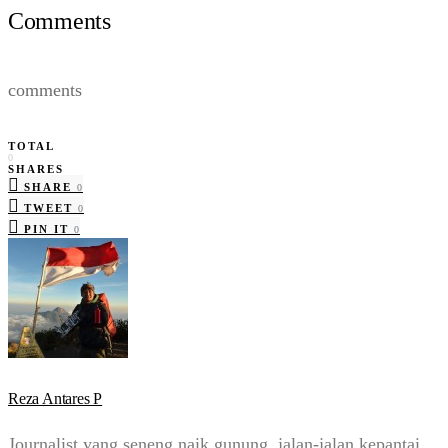
Comments
comments
TOTAL
0
SHARES
SHARE
0
TWEET
0
PIN IT
0
Reza Antares P
Journalist yang seneng naik gunung, jalan-jalan kepantai,