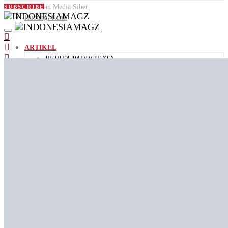
Pedoman Media Siber
SUBSCRIBE
Hubungi Kami
ARTIKEL
BERITA PARIWISATA
DESTINASI WISATA
PANDUAN WISATA
KULINER
AGENDA
ID PEOPLE
VIDEO
JALAN JAJAN
VIDEO KEMENPAR
VIDEO PENDEK
ID STORIES