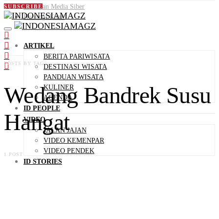
Pedoman Media Siber
SUBSCRIBE
Hubungi Kami
ARTIKEL
BERITA PARIWISATA
POSTS BY TAG
DESTINASI WISATA
PANDUAN WISATA
Wedang Bandrek Susu
KULINER
AGENDA
ID PEOPLE
Hangat
VIDEO
JALAN JAJAN
VIDEO KEMENPAR
VIDEO PENDEK
1 POST
ID STORIES