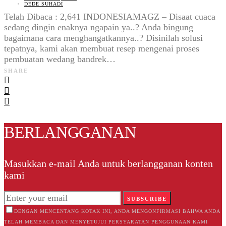
DEDE SUHADI
Telah Dibaca : 2,641 INDONESIAMAGZ – Disaat cuaca
sedang dingin enaknya ngapain ya..? Anda bingung
bagaimana cara menghangatkannya..? Disinilah solusi
tepatnya, kami akan membuat resep mengenai proses
pembuatan wedang bandrek…
SHARE
BERLANGGANAN
Masukkan e-mail Anda untuk berlangganan konten
kami
SUBSCRIBE
DENGAN MENCENTANG KOTAK INI, ANDA MENGONFIRMASI BAHWA ANDA
TELAH MEMBACA DAN MENYETUJUI PERSYARATAN PENGGUNAAN KAMI