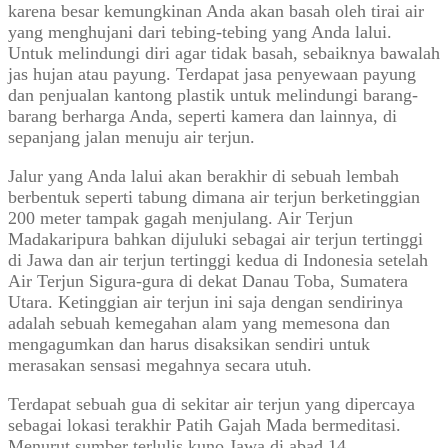
karena besar kemungkinan Anda akan basah oleh tirai air
yang menghujani dari tebing-tebing yang Anda lalui.
Untuk melindungi diri agar tidak basah, sebaiknya bawalah
jas hujan atau payung. Terdapat jasa penyewaan payung
dan penjualan kantong plastik untuk melindungi barang-
barang berharga Anda, seperti kamera dan lainnya, di
sepanjang jalan menuju air terjun.
Jalur yang Anda lalui akan berakhir di sebuah lembah
berbentuk seperti tabung dimana air terjun berketinggian
200 meter tampak gagah menjulang. Air Terjun
Madakaripura bahkan dijuluki sebagai air terjun tertinggi
di Jawa dan air terjun tertinggi kedua di Indonesia setelah
Air Terjun Sigura-gura di dekat Danau Toba, Sumatera
Utara. Ketinggian air terjun ini saja dengan sendirinya
adalah sebuah kemegahan alam yang memesona dan
mengagumkan dan harus disaksikan sendiri untuk
merasakan sensasi megahnya secara utuh.
Terdapat sebuah gua di sekitar air terjun yang dipercaya
sebagai lokasi terakhir Patih Gajah Mada bermeditasi.
Menurut sumber terlulis kuno Jawa di abad 14,