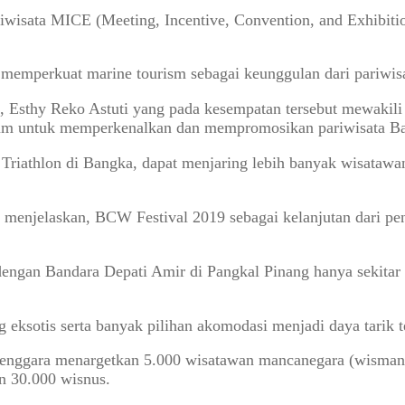
ata MICE (Meeting, Incentive, Convention, and Exhibition)
memperkuat marine tourism sebagai keunggulan dari pariwis
l, Esthy Reko Astuti yang pada kesempatan tersebut mewakil
tum untuk memperkenalkan dan mempromosikan pariwisata Ba
iathlon di Bangka, dapat menjaring lebih banyak wisatawan
menjelaskan, BCW Festival 2019 sebagai kelanjutan dari pe
engan Bandara Depati Amir di Pangkal Pinang hanya sekitar 
eksotis serta banyak pilihan akomodasi menjadi daya tarik t
lenggara menargetkan 5.000 wisatawan mancanegara (wisman)
n 30.000 wisnus.