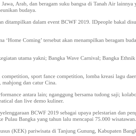
 Jawa, Arab, dan beragam suku bangsa di Tanah Air lainnya
keunikan budaya.
an ditampilkan dalam event BCWF 2019. IDpeople bakal disu
 ‘Home Coming’ tersebut akan menampilkan beragam budaya 
 kegiatan utama yakni; Bangka Wave Carnival; Bangka Ethni
 competition, sport fance competition, lomba kreasi lagu daerah
i, mahjong dan catur Cina.
rformance antara lain; nganggung bersama tudong saji; kolabo
atical dan live demo kuliner.
nyelenggaraan BCWF 2019 sebagai upaya pelestarian dan peng
e Pulau Bangka yang tahun lalu mencapai 75.000 wisatawan
sus (KEK) pariwisata di Tanjung Gunung, Kabupaten Bangk