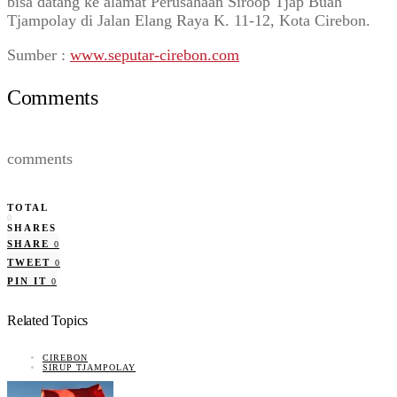
bisa datang ke alamat Perusahaan Siroop Tjap Buah
Tjampolay di Jalan Elang Raya K. 11-12, Kota Cirebon.
Sumber :
www.seputar-cirebon.com
Comments
comments
TOTAL
0
SHARES
SHARE
0
TWEET
0
PIN IT
0
Related Topics
CIREBON
SIRUP TJAMPOLAY