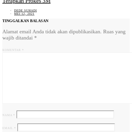
Terapkan Prokes 3M
DEDE SUHADI
MEI 12, 2021
TINGGALKAN BALASAN
Alamat email Anda tidak akan dipublikasikan.
Ruas yang
wajib ditandai
*
KOMENTAR
*
NAMA
*
EMAIL
*