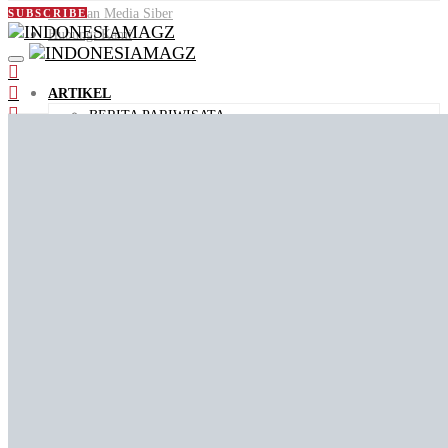
Pedoman Media Siber
SUBSCRIBE
Hubungi Kami
ARTIKEL
BERITA PARIWISATA
DESTINASI WISATA
PANDUAN WISATA
KULINER
AGENDA
ID PEOPLE
VIDEO
JALAN JAJAN
VIDEO KEMENPAR
VIDEO PENDEK
ID STORIES