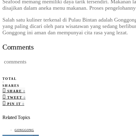
Seafood memang memiliki daya tarik tersendiri. Makanan lau
disajikan dalam aneka menu makanan. Proses pengelohannya 
Salah satu kuliner terkenal di Pulau Bintan adalah Gongg
yang paling dicari oleh para wisatawan yang sedang berlibu
Gonggong ini aman dan mempunyai cita rasa yang lezat.
Comments
comments
TOTAL
0
SHARES
SHARE
0
TWEET
0
PIN IT
0
Related Topics
GONGGONG