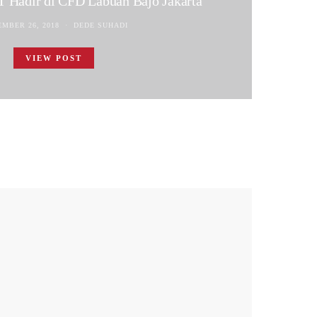
 Hadir di CFD Labuan Bajo Jakarta
MBER 26, 2018
DEDE SUHADI
VIEW POST