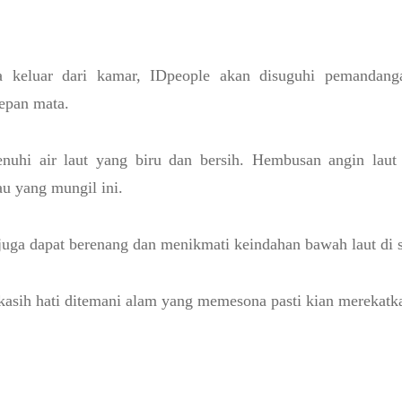
ka keluar dari kamar, IDpeople akan disuguhi pemanda
depan mata.
penuhi air laut yang biru dan bersih. Hembusan angin lau
au yang mungil ini.
juga dapat berenang dan menikmati keindahan bawah laut di se
kasih hati ditemani alam yang memesona pasti kian merekat