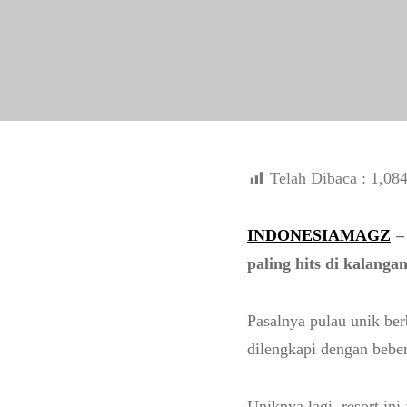
Telah Dibaca :
1,08
INDONESIAMAGZ
– 
paling hits di kalanga
Pasalnya pulau unik ber
dilengkapi dengan bebera
Uniknya lagi, resort ini