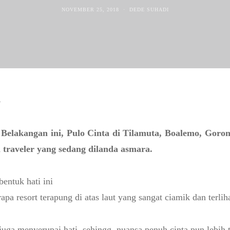
NOVEMBER 25, 2018
DEDE SUHADI
4
Belakangan ini, Pulo Cinta di Tilamuta, Boalemo, Goront
n traveler yang sedang dilanda asmara.
bentuk hati ini
pa resort terapung di atas laut yang sangat ciamik dan terliha
 juga menyerupai hati, sehingg nuansa penuh cinta pun lebih t