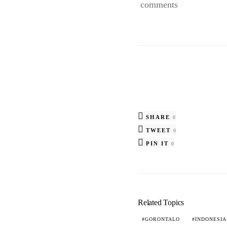
comments
SHARE
0
TWEET
0
PIN IT
0
Related Topics
GORONTALO
INDONESIA