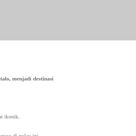
alo, menjadi destinasi
t ikonik.
erasa di pulau ini.