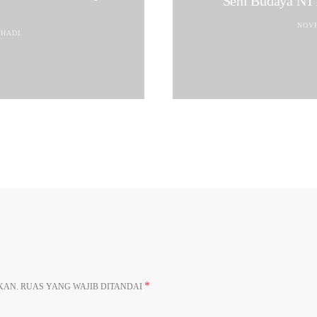
Seni Budaya NTT
NOVE
UHADI
*
KAN.
RUAS YANG WAJIB DITANDAI