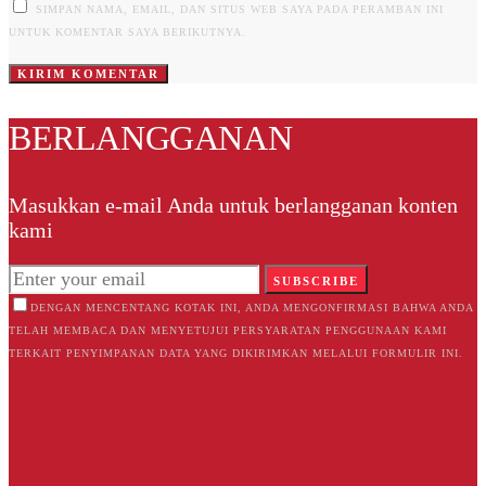
SIMPAN NAMA, EMAIL, DAN SITUS WEB SAYA PADA PERAMBAN INI
UNTUK KOMENTAR SAYA BERIKUTNYA.
BERLANGGANAN
Masukkan e-mail Anda untuk berlangganan konten
kami
SUBSCRIBE
DENGAN MENCENTANG KOTAK INI, ANDA MENGONFIRMASI BAHWA ANDA
TELAH MEMBACA DAN MENYETUJUI PERSYARATAN PENGGUNAAN KAMI
TERKAIT PENYIMPANAN DATA YANG DIKIRIMKAN MELALUI FORMULIR INI.