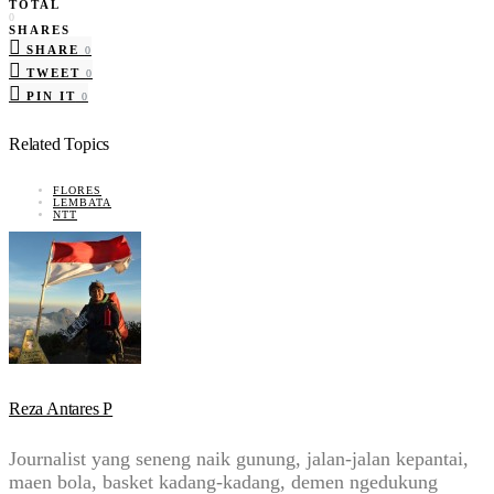
TOTAL
0
SHARES
SHARE
0
TWEET
0
PIN IT
0
Related Topics
FLORES
LEMBATA
NTT
Reza Antares P
Journalist yang seneng naik gunung, jalan-jalan kepantai,
maen bola, basket kadang-kadang, demen ngedukung