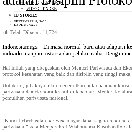
VIDEO KEMENPAR
VIDEO PENDEK
ID STORIES
SEPTEMBER 9, 2020
DEDE SUHADI
Telah Dibaca :
11,724
Indonesiamagz – Di masa normal baru atau adaptasi keb
individu maupun instansi dan pelaku usaha. Dengan me
Hal inilah yang ditegaskan oleh Menteri Pariwisata dan E
protokol kesehatan yang baik dan disiplin yang tinggi maka
Untuk itu, pihaknya telah menerbitkan buku panduan khusus 
pariwisata dan ekonomi kreatif di tanah air. Menteri kelah
pemulihan pariwisata nasional.
“Kunci keberhasilan pariwisata agar dapat segera rebound ad
pariwisata,” kata Menparekraf Wishnutama Kusubandio dal