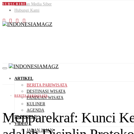
Pedoman Media Siber
SUBSCRIBE
Hubungi Kami
ARTIKEL
BERITA PARIWISATA
DESTINASI WISATA
BERITA PARIWISATA
PANDUAN WISATA
KULINER
AGENDA
Menparekraf: Kunci Ke
ID PEOPLE
VIDEO
adalah Disiplin Protok
JALAN JAJAN