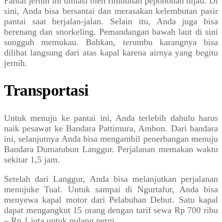
Pantai jernih ini dihiasi oleh rimbunan pepohonan hijau. Di
sini, Anda bisa bersantai dan merasakan kelembutan pasir
pantai saat berjalan-jalan. Selain itu, Anda juga bisa
berenang dan snorkeling. Pemandangan bawah laut di sini
sungguh memukau. Bahkan, terumbu karangnya bisa
dilihat langsung dari atas kapal karena airnya yang begitu
jernih.
Transportasi
Untuk menuju ke pantai ini, Anda terlebih dahulu harus
naik pesawat ke Bandara Pattimura, Ambon. Dari bandara
ini, selanjutnya Anda bisa mengambil penerbangan menuju
Bandara Dumatubun Langgur. Perjalanan memakan waktu
sekitar 1,5 jam.
Setelah dari Langgur, Anda bisa melanjutkan perjalanan
menujuke Tual. Untuk sampai di Ngurtafur, Anda bisa
menyewa kapal motor dari Pelabuhan Debut. Satu kapal
dapat mengangkut 15 orang dengan tarif sewa Rp 700 ribu
– Rp 1 juta untuk pulang pergi.