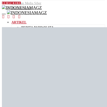
Pedoman Media Siber
SUBSCRIBE
Hubungi Kami
ARTIKEL
BERITA PARIWISATA
DESTINASI WISATA
PANDUAN WISATA
KULINER
AGENDA
ID PEOPLE
VIDEO
JALAN JAJAN
VIDEO KEMENPAR
VIDEO PENDEK
ID STORIES