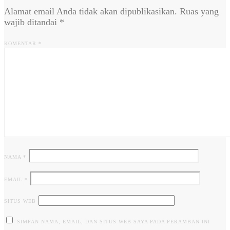
Alamat email Anda tidak akan dipublikasikan.
Ruas yang
wajib ditandai
*
KOMENTAR
*
NAMA
*
EMAIL
*
SITUS WEB
SIMPAN NAMA, EMAIL, DAN SITUS WEB SAYA PADA PERAMBAN INI