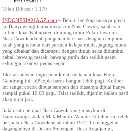
REZA ANTARES P
Telah Dibaca :
1,179
INDONESIAMAGZ.com
– Belum lengkap rasanya plesir
ke Banyuwangi tanpa mencicipi Nasi Cawuk, salah satu
kuliner khas Kabupaten di ujung timur Pulau Jawa ini.
Nasi Cawuk adalah panganan dari nasi dengan campuran
kuah yang terbuat dari parutan kelapa muda, jagung muda
yang dibakar dan dicampur dengan timun serta dibumbui
cabai, bawang merah, bawang putih dan sedikit asam
sehingga rasanya pedas segar.
Jika wisatawan ingin menikmati makanan khas Kota
Gandrung ini, idPeople harus bangun lebih pagi. Kuliner
ini sangat cocok dibuat sarapan dan biasanya dijual hanya
sampai pukul 10.00 pagi. Telat sedikit, dijamin kalian pasti
akan gigit jari.
Salah satu penjual Nasi Cawuk yang masyhur di
Banyuwangi adalah Mak Mantih. Wanita 72 tahun ini telah
berjualan Nasi Cawuk sejak tahun 1972. Ia menggelar
dagangannya di Dusun Prejengan, Desa Rogojampi,