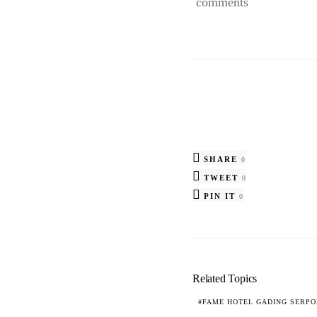
comments
SHARE
0
TWEET
0
PIN IT
0
Related Topics
FAME HOTEL GADING SERP