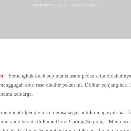
SEPTEMBER 10, 2016
REZA ANTARES P
9
m
– Semangkuk kuah sup manis asam pedas serta didalamnya
menggugah citra rasa diakhir pekan ini. Dilibur panjang har
ersama keluarga.
 membuat idpeople bisa merasa segar untuk mengawali hari l
storan yang berada di Fame Hotel Gading Serpong. “Menu pro
nikmati dari bulan September hingga Oktober, hidangan ini ju