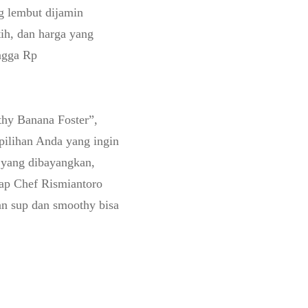
g lembut dijamin
ih, dan harga yang
ingga Rp
thy Banana Foster”,
pilihan Anda yang ingin
i yang dibayangkan,
kap Chef Rismiantoro
an sup dan smoothy bisa