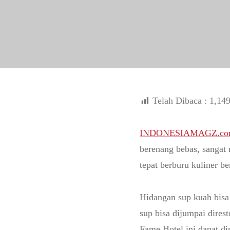
Telah Dibaca :
1,14
INDONESIAMAGZ.co
berenang bebas, sangat 
tepat berburu kuliner b
Hidangan sup kuah bisa
sup bisa dijumpai dire
Fame Hotel ini dapat di