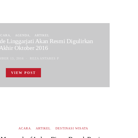
ACARA
AGENDA
ARTIKEL
de Linggarjati Akan Resmi Digulirkan
Akhir Oktober 2016
BER 13, 2016
REZA ANTARES P
VIEW POST
ACARA
ARTIKEL
DESTINASI WISATA