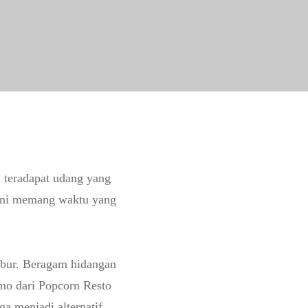
 teradapat udang yang
i ini memang waktu yang
ibur. Beragam hidangan
mo dari Popcorn Resto
ga menjadi alternatif