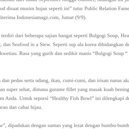
ood disaat musim hujan seperti ini” tutur Public Relation Fam
diterima Indonesiamagz.com, Jumat (9/9).
 terdiri dari beberapa sajian hangat seperti Bulgogi Soup, He
 dan Seafood in a Stew. Seperti sup ala korea dihidangkan d
wetiau. Rasa yang gurih dan sedikit manis “Bulgogi Soup “ 
dan pedas serta udang, ikan, cumi-cumi, dan irisan nanas a
jian super sehat, dimana gurame fillet yang masak kuah bening
 Anda. Untuk seporsi “Healthy Fish Bowl” ini dilengkapi d
uran dan cabai hijau.
w”, dipadukan dengan santan yang lezat dengan bumbu-bumbu