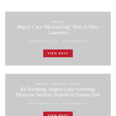
ARTIKEL
Begini Cara ‘Memancing” Paus di Desa
Lamalera
FEBRUARI 19, 2016
REZA ANTARES P
VIEW POST
ARTIKEL
DESTINASI WISATA
Ke Bandung, Jangan Lupa Sambangi
Destinasi Sumber Sejarah di Stasiun Hall
FEBRUARI 19, 2016
REZA ANTARES P
VIEW POST