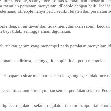
rakhir idPeople, saatnya beraktifitas kembali dan menaruh per
awatlah peralatan menyelam idPeople dengan baik. Jadi idPe
ederhana, idPeople hanya perlu sedikit telaten dan peralatan
ople dengan air tawar dan tidak menggunakan sabun, kecuali
 bayi tidak, sehingga aman digunakan.
meluruhkan garam yang menempel pada peralatan menyelam id
dengan sendirinya, sehingga idPeople tidak perlu mengelap.
ari paparan sinar matahari secara langsung agar tidak merusak
berventilasi untuk menyimpan semua peralatan selam idPeople
thpiece regulator, selang regulator, tali fin maupun tali snor