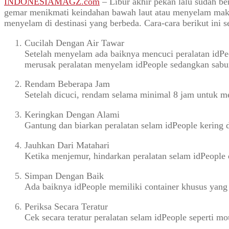
INDONESIAMAGZ.com
– Libur akhir pekan lalu sudah be
gemar menikmati keindahan bawah laut atau menyelam maka r
menyelam di destinasi yang berbeda. Cara-cara berikut ini s
Cucilah Dengan Air Tawar
Setelah menyelam ada baiknya mencuci peralatan idPe
merusak peralatan menyelam idPeople sedangkan sabun
Rendam Beberapa Jam
Setelah dicuci, rendam selama minimal 8 jam untuk 
Keringkan Dengan Alami
Gantung dan biarkan peralatan selam idPeople kering 
Jauhkan Dari Matahari
Ketika menjemur, hindarkan peralatan selam idPeople d
Simpan Dengan Baik
Ada baiknya idPeople memiliki container khusus yang 
Periksa Secara Teratur
Cek secara teratur peralatan selam idPeople seperti mou