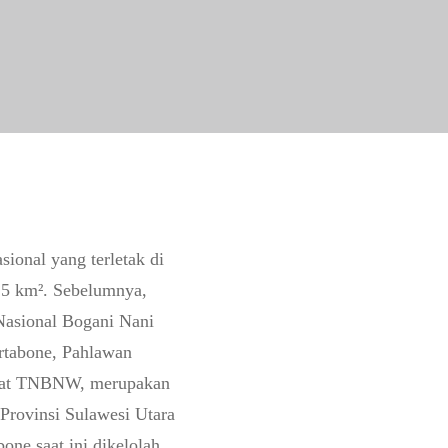
ional yang terletak di
15 km². Sebelumnya,
Nasional Bogani Nani
artabone, Pahlawan
ngkat TNBNW, merupakan
 Provinsi Sulawesi Utara
one saat ini dikelolah