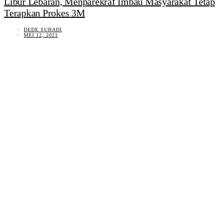
Libur Lebaran, Menparekraf Imbau Masyarakat Tetap
Terapkan Prokes 3M
DEDE SUHADI
MEI 12, 2021