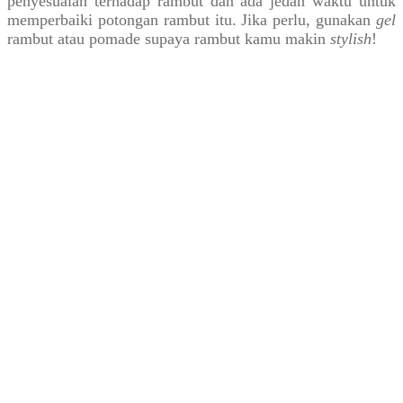
penyesuaian terhadap rambut dan ada jedah waktu untuk
memperbaiki potongan rambut itu. Jika perlu, gunakan
gel
rambut atau pomade supaya rambut kamu makin
stylish
!